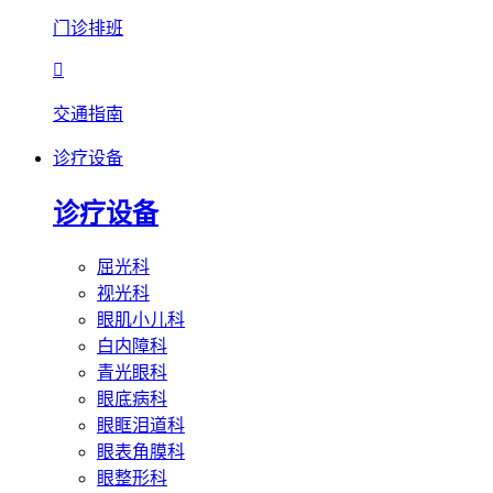
门诊排班

交通指南
诊疗设备
诊疗设备
屈光科
视光科
眼肌小儿科
白内障科
青光眼科
眼底病科
眼眶泪道科
眼表角膜科
眼整形科