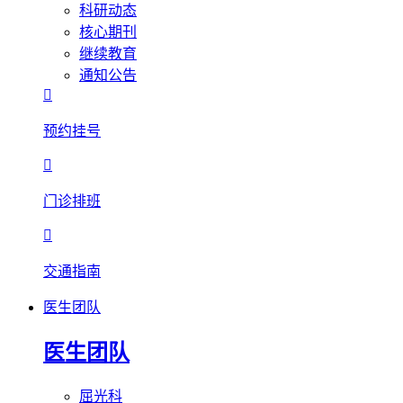
科研动态
核心期刊
继续教育
通知公告

预约挂号

门诊排班

交通指南
医生团队
医生团队
屈光科