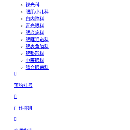
视光科
眼肌小儿科
白内障科
青光眼科
眼底病科
眼眶泪道科
眼表角膜科
眼整形科
中医眼科
综合眼病科

预约挂号

门诊排班
