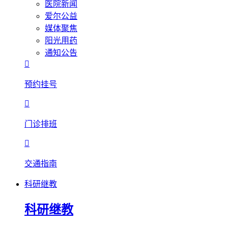
医院新闻
爱尔公益
媒体聚焦
阳光用药
通知公告

预约挂号

门诊排班

交通指南
科研继教
科研继教