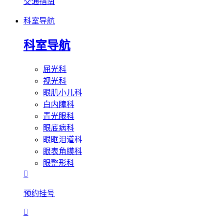
交通指南
科室导航
科室导航
屈光科
视光科
眼肌小儿科
白内障科
青光眼科
眼底病科
眼眶泪道科
眼表角膜科
眼整形科

预约挂号
