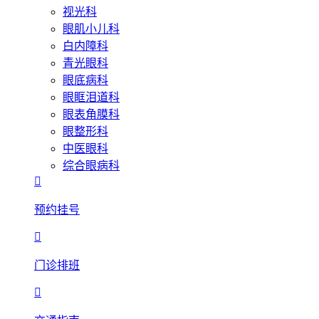
视光科
眼肌小儿科
白内障科
青光眼科
眼底病科
眼眶泪道科
眼表角膜科
眼整形科
中医眼科
综合眼病科

预约挂号

门诊排班
