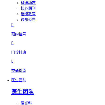
科研动态
核心期刊
继续教育
通知公告

预约挂号

门诊排班

交通指南
医生团队
医生团队
屈光科