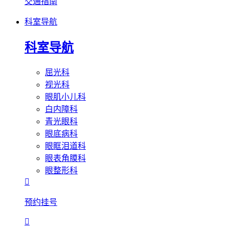
交通指南
科室导航
科室导航
屈光科
视光科
眼肌小儿科
白内障科
青光眼科
眼底病科
眼眶泪道科
眼表角膜科
眼整形科

预约挂号
