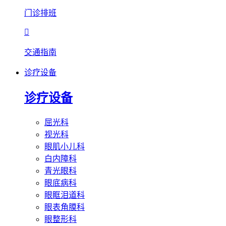
门诊排班

交通指南
诊疗设备
诊疗设备
屈光科
视光科
眼肌小儿科
白内障科
青光眼科
眼底病科
眼眶泪道科
眼表角膜科
眼整形科