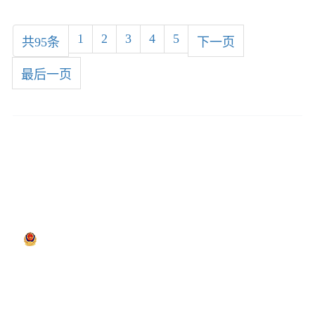
心突破：全国仅少数机构开展，
四川首家引入2026年4月，成都
爱尔眼科医院正式引入蔡司新一
1
2
3
4
5
共95条
下一页
代全飞秒SMILE
最后一页
省区咨询预约热线：
400-028-7366
院区电话：
028-85075888
Copyright © 2016-2026 Aier EYE Hospital(East Of
Chengdu) 成都东区爱尔眼科医院 版权所有
（川）医广【2025】第12-29-3722号
蜀ICP备16010665号-1
爱尔集团：
北京
长沙
宁波
上海
广州
深圳
重庆
贵
阳
贵阳
杭州
南京
昆明
南昌
合肥
武汉
济南
沈阳
哈
尔滨
河南
佛山
东莞
……