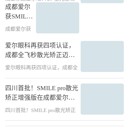
全覆盖
航合作单位”授牌，爱尔眼科实
成都爱尔
现全眼定制技术全覆盖
获SMILE
pro高质量
成都爱尔获
发展贡献
SMILE pro高
质量发展贡
奖， 一城
爱尔眼科再获四项认证，
献奖， 一城
三院共建
成都全飞秒散光矫正迈入
三院共建全
全飞秒Pro
飞秒Pro手术
“1°精准”时代
爱尔眼科再获四项认证，成都全
共享中心
手术共享
飞秒散光矫正迈入“1°精准”时代
2026年1月10
核心事件：四项权威认证，技术
中心
日，“新一代
四川首批！SMILE pro散光
落地成都2026年6月18日，在成
机器人全飞
都爱尔眼科医院举行的授牌仪式
矫正增强版在成都爱尔启
秒™新微创
上，蔡司医疗向医院授予四项认
手术SMILE
用，摘镜进入“散光精准矫
证。 具体认证名称与
四川首批！SMILE pro散光矫正
pr
正1度”时代！
增强版在成都爱尔启用，摘镜进
入“散光精准矫正1度”时代！核