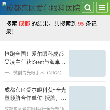
搜索
成都
的结果，共搜索到
95
条记
录！
抢跑全国！爱尔眼科成都
吴凌主任获iStent与海卓思
手术授牌，开启青光眼“微
一、微创青光眼手术（MIGS）
创时代”
两大代表性术式1. 小梁网引流物
植入术（iStent）将直径仅360微
成都东区爱尔眼科获“全光
米的微型支架植入小梁网，恢复
房水自然流出。适用于原发性开
塑领航合作单位”授牌，爱
角型青光眼，术后无滤过泡，无
尔眼科实现全眼定制技术
需按摩或抗瘢痕维
成都东区爱尔眼科获“全光塑领